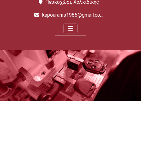
Πευκοχώρι, Χαλκιδικής
kapouranis1986@gmail.com